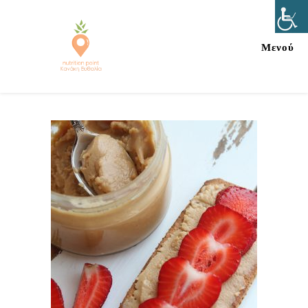
Μενού